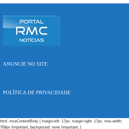
ANUNCIE NO SITE
POLÍTICA DE PRIVACIDADE
html .mceContentBody { margin-left: 17px; margin-right: 17px; max-width:
769px !important; background: none !important; }