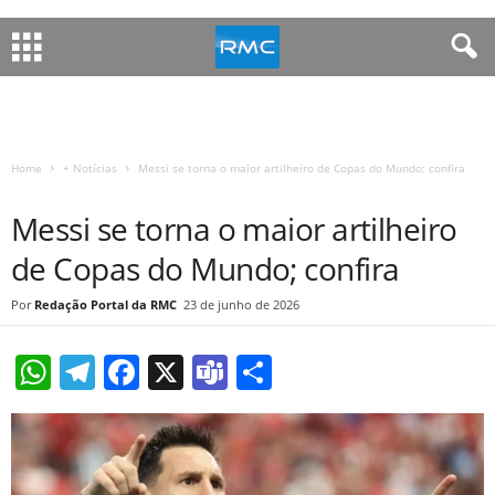
Home
+ Notícias
Messi se torna o maior artilheiro de Copas do Mundo; confira
+ NOTÍCIAS
FUTEBOL
Messi se torna o maior artilheiro
de Copas do Mundo; confira
Redação Portal da RMC
23 de junho de 2026
W
T
F
X
T
S
h
el
a
e
h
at
e
c
a
ar
s
gr
e
m
e