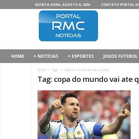
QUINTA-FEIRA, AGOSTO 6, 2026
CONTATO PORTAL D
P
o
r
t
a
l
d
HOME
+ NOTÍCIAS
+ ESPORTES
JOGOS FUTEBOL
a
R
Home
Tags
Copa do mundo vai ate quando
M
Tag: copa do mundo vai ate 
C