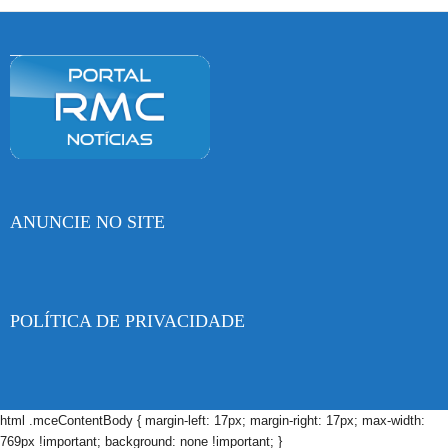
ANUNCIE NO SITE
POLÍTICA DE PRIVACIDADE
html .mceContentBody { margin-left: 17px; margin-right: 17px; max-width:
769px !important; background: none !important; }