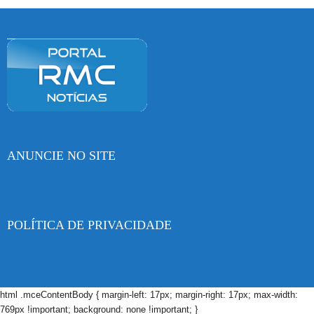
ANUNCIE NO SITE
POLÍTICA DE PRIVACIDADE
html .mceContentBody { margin-left: 17px; margin-right: 17px; max-width:
769px !important; background: none !important; }