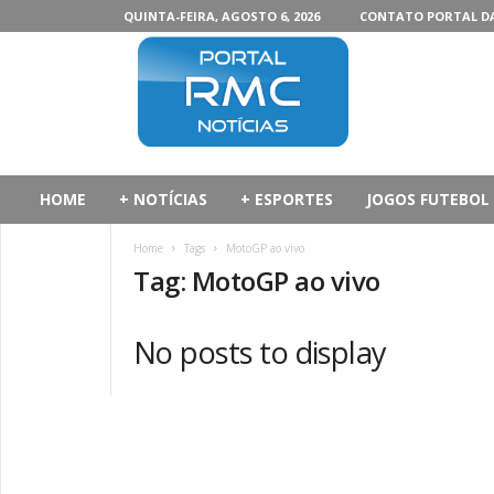
QUINTA-FEIRA, AGOSTO 6, 2026
CONTATO PORTAL D
P
o
r
t
a
l
d
HOME
+ NOTÍCIAS
+ ESPORTES
JOGOS FUTEBOL
a
R
Home
Tags
MotoGP ao vivo
M
Tag: MotoGP ao vivo
C
No posts to display