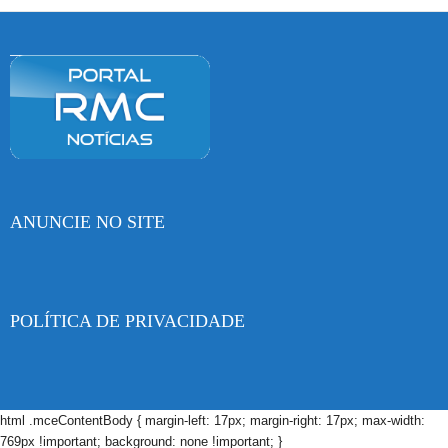
ANUNCIE NO SITE
POLÍTICA DE PRIVACIDADE
html .mceContentBody { margin-left: 17px; margin-right: 17px; max-width:
769px !important; background: none !important; }