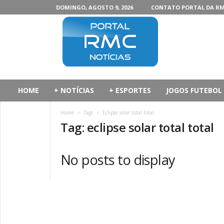
DOMINGO, AGOSTO 9, 2026
CONTATO PORTAL DA R
P
o
r
t
a
l
d
HOME
+ NOTÍCIAS
+ ESPORTES
JOGOS FUTEBOL
a
R
Home
Tags
Eclipse solar total total
M
Tag: eclipse solar total total
C
No posts to display