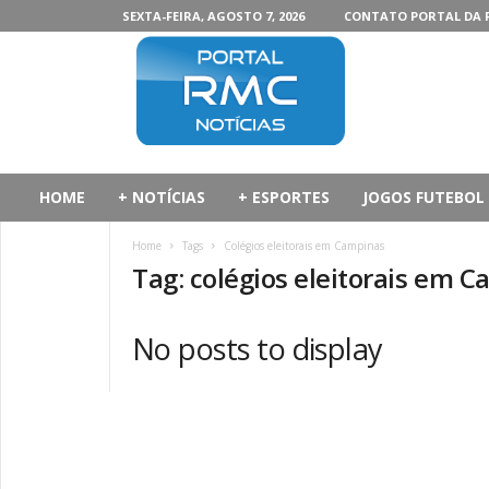
SEXTA-FEIRA, AGOSTO 7, 2026
CONTATO PORTAL DA 
P
o
r
t
a
l
d
HOME
+ NOTÍCIAS
+ ESPORTES
JOGOS FUTEBOL
a
R
Home
Tags
Colégios eleitorais em Campinas
M
Tag: colégios eleitorais em 
C
No posts to display