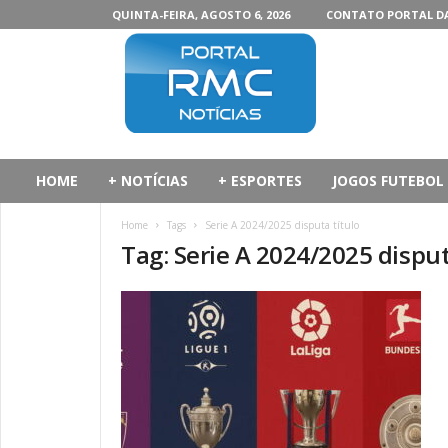
QUINTA-FEIRA, AGOSTO 6, 2026
CONTATO PORTAL D
P
o
r
t
a
l
d
HOME
+ NOTÍCIAS
+ ESPORTES
JOGOS FUTEBOL
a
R
Home
Tags
Serie A 2024/2025 disputa título
M
Tag: Serie A 2024/2025 disput
C