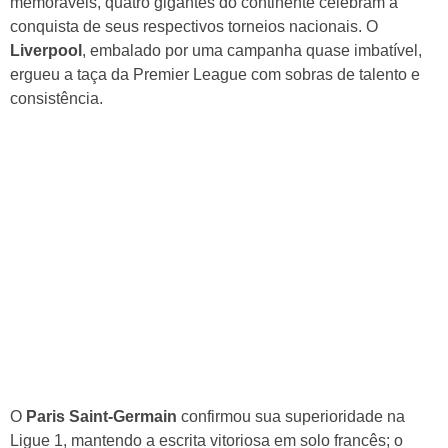
A
a
b
s
memoráveis, quatro gigantes do continente celebram a
p
m
o
conquista de seus respectivos torneios nacionais. O
Liverpool
, embalado por uma campanha quase imbatível,
p
o
ergueu a taça da Premier League com sobras de talento e
k
consistência.
O
Paris Saint‑Germain
confirmou sua superioridade na
Ligue 1, mantendo a escrita vitoriosa em solo francês; o