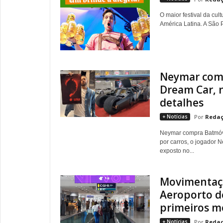
O maior festival da cul
América Latina. A São P
Neymar comp
Dream Car, n
detalhes
+ Notícias
Redaç
Neymar compra Batmóve
por carros, o jogador 
exposto no...
Movimentaçã
Aeroporto d
primeiros me
+ Notícias
Redaç