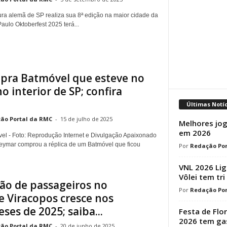
tura alemã de SP realiza sua 8ª edição na maior cidade da
aulo Oktoberfest 2025 terá...
ra Batmóvel que esteve no
o interior de SP; confira
Últimas Notí
ão Portal da RMC
-
15 de julho de 2025
Melhores jog
em 2026
l - Foto: Reprodução Internet e Divulgação Apaixonado
Neymar comprou a réplica de um Batmóvel que ficou
Redação Por
VNL 2026 Lig
Vôlei tem tri
o de passageiros no
Redação Por
e Viracopos cresce nos
ses de 2025; saiba...
Festa de Flo
2026 tem ga
ão Portal da RMC
-
20 de junho de 2025