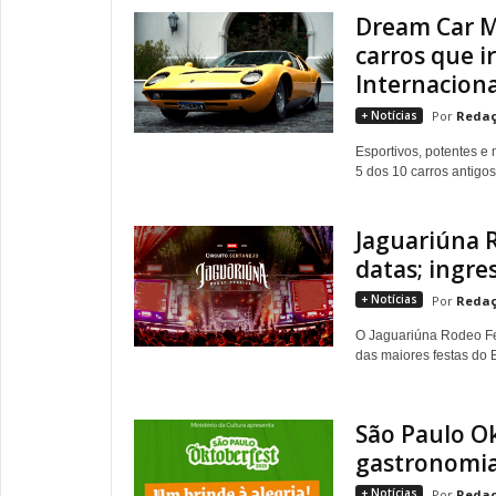
Dream Car M
carros que i
Internacional
+ Notícias
Redaç
Esportivos, potentes 
5 dos 10 carros antigos
Jaguariúna R
datas; ingr
+ Notícias
Redaç
O Jaguariúna Rodeo Fes
das maiores festas do B
São Paulo O
gastronomia
+ Notícias
Redaç