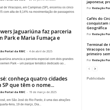
japonesa; p
nal de Viracopos, em Campinas (SP), encerrou os cinco
Redação Por
25 com alta de 8,14% na movimentação de passageiros
Cafés do Cir
conquistam s
Geográfica
wers Jaguariúna faz parceria
Redação Por
 Park e Maria Fumaça e
Terminal de 
Viracopos t
ão Portal da RMC
-
4 de abril de 2025
primeiro sem
uariúna anuncia a parceria especial com dois grandes
Redação Por
 Bloemen Park – um parque temático dedicado ao...
osé: conheça quatro cidades
Publicidade
m SP que têm o nome...
ão Portal da RMC
-
19 de março de 2025
 José, em São José do Rio Pardo, é uma das atrações
uarta-feira, 19 de março, Dia...