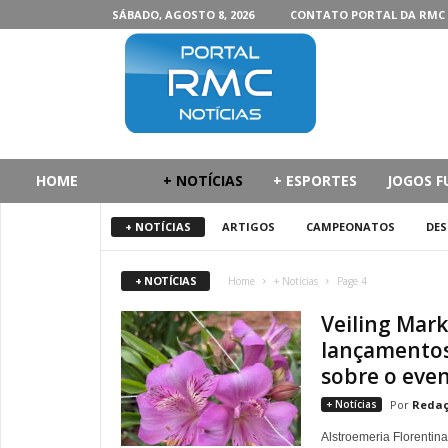
SÁBADO, AGOSTO 8, 2026
CONTATO PORTAL DA RMC
P
o
r
t
a
l
d
HOME
+ NOTÍCIAS
+ ESPORTES
JOGOS F
a
R
+ NOTÍCIAS
ARTIGOS
CAMPEONATOS
DE
M
C
+ NOTÍCIAS
Home
+ Notícias
Page 4
Veiling Mark
lançamentos 
sobre o eve
+ Notícias
Redaç
Alstroemeria Florentina