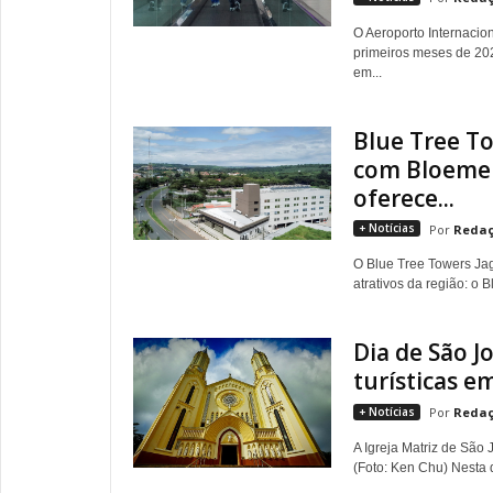
O Aeroporto Internacio
primeiros meses de 20
em...
Blue Tree To
com Bloemen
oferece...
+ Notícias
Redaç
O Blue Tree Towers Jag
atrativos da região: o
Dia de São J
turísticas e
+ Notícias
Redaç
A Igreja Matriz de São
(Foto: Ken Chu) Nesta q