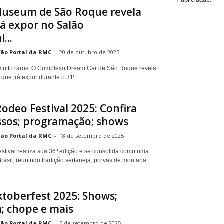
useum de São Roque revela
rá expor no Salão
...
ão Portal da RMC
-
20 de outubro de 2025
e muito raros. O Complexo Dream Car de São Roque revela
 que irá expor durante o 31º...
odeo Festival 2025: Confira
essos; programação; shows
ão Portal da RMC
-
18 de setembro de 2025
tival realiza sua 36ª edição e se consolida como uma
rasil, reunindo tradição sertaneja, provas de montaria...
ktoberfest 2025: Shows;
; chope e mais
ão Portal da RMC
-
5 de setembro de 2025