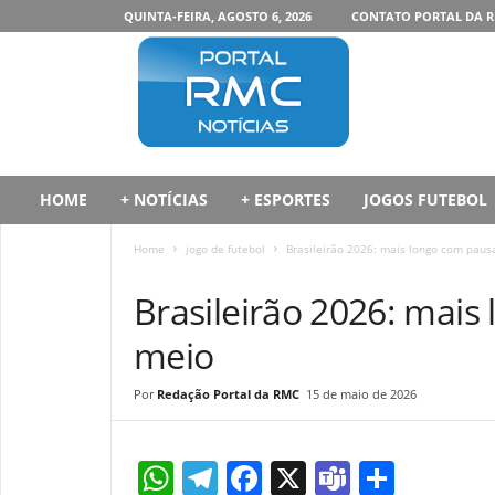
QUINTA-FEIRA, AGOSTO 6, 2026
CONTATO PORTAL DA 
P
o
r
t
a
l
d
HOME
+ NOTÍCIAS
+ ESPORTES
JOGOS FUTEBOL
a
R
Home
jogo de futebol
Brasileirão 2026: mais longo com paus
M
JOGO DE FUTEBOL
C
Brasileirão 2026: mai
meio
Redação Portal da RMC
15 de maio de 2026
W
T
F
X
T
S