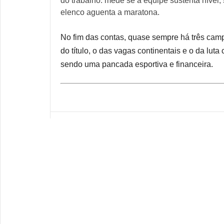
do trabalho: mede se a equipe sustenta nível,
elenco aguenta a maratona.
No fim das contas, quase sempre há três ca
do título, o das vagas continentais e o da lut
sendo uma pancada esportiva e financeira.