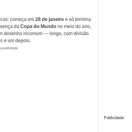
oucos: começa em
28 de janeiro
e só termina
resença da
Copa do Mundo
no meio do ano,
um desenho incomum — longo, com divisão
s e um depois.
a publicidade
Publicidade: