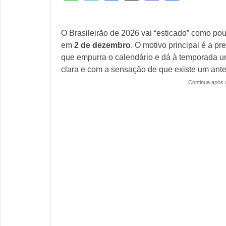
h
el
a
e
h
at
e
c
a
ar
O Brasileirão de 2026 vai “esticado” como p
s
gr
e
m
e
em
2 de dezembro
. O motivo principal é a p
A
a
b
s
que empurra o calendário e dá à temporada 
p
m
o
clara e com a sensação de que existe um ante
Continua após 
p
o
k