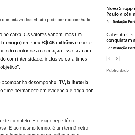
Novo Shoppin
Paulo a céu 
: o que estava desenhado pode ser redesenhado.
Redação Port
Cafés do Circ
eto no caixa. Os valores variam, mas um
conquistam s
Flamengo
) recebeu
R$ 48 milhões
e o vice
Redação Port
inuindo conforme a colocação. Isso faz com
do com intensidade, inclusive para times
objetivo”.
Publicidade
 que acompanha desempenho:
TV, bilheteria,
 time permanece em evidência e briga por
ste completo. Ele exige repertório,
casa. E ao mesmo tempo, é um termômetro