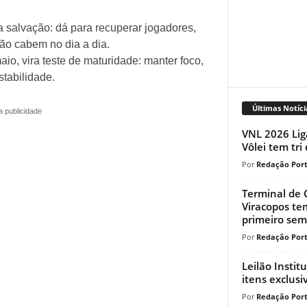
 a salvação: dá para recuperar jogadores,
não cabem no dia a dia.
aio, vira teste de maturidade: manter foco,
stabilidade.
Últimas Notíci
a publicidade
VNL 2026 Lig
Vôlei tem tri
Redação Port
Terminal de 
Viracopos te
primeiro seme
Redação Port
Leilão Instit
itens exclusi
Redação Port