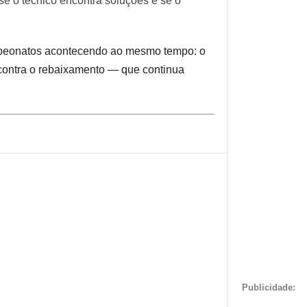
 se o técnico encontra soluções e se o
mpeonatos acontecendo ao mesmo tempo: o
a contra o rebaixamento — que continua
Publicidade: