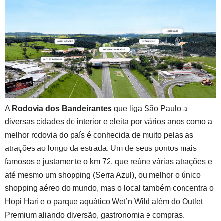
at
e
c
a
ar
s
gr
e
m
e
A
a
b
s
p
m
o
p
o
k
A
Rodovia dos Bandeirantes
que liga São Paulo a
diversas cidades do interior e eleita por vários anos como a
melhor rodovia do país é conhecida de muito pelas as
atrações ao longo da estrada. Um de seus pontos mais
famosos e justamente o km 72, que reúne várias atrações e
até mesmo um shopping (Serra Azul), ou melhor o único
shopping aéreo do mundo, mas o local também concentra o
Hopi Hari e o parque aquático Wet’n Wild além do Outlet
Premium aliando diversão, gastronomia e compras.