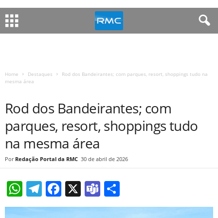
Home
Destaques
Rod dos Bandeirantes; com parques, resort, shoppings tudo na
mesma área
DESTAQUES
HOME-FIXO
NOTÍCIAS DA REGIÃO
Rod dos Bandeirantes; com
parques, resort, shoppings tudo
na mesma área
Redação Portal da RMC
30 de abril de 2026
W
T
F
X
T
S
h
el
a
e
h