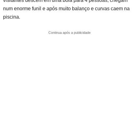
visitantes descem em uma boia para 4 pessoas, chegam
num enorme funil e após muito balanço e curvas caem na
piscina.
Continua após a publicidade