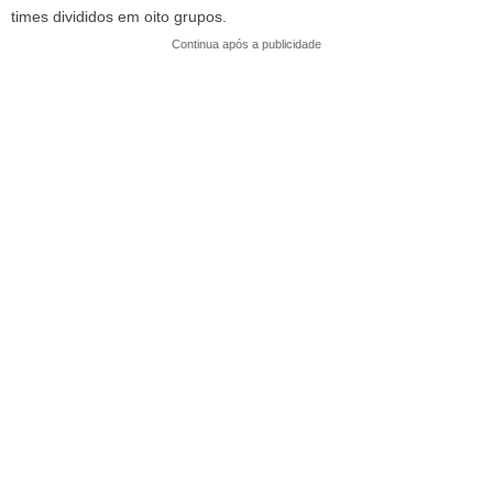
times divididos em oito grupos.
p
o
Continua após a publicidade
k