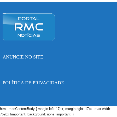
ANUNCIE NO SITE
POLÍTICA DE PRIVACIDADE
html .mceContentBody { margin-left: 17px; margin-right: 17px; max-width:
769px !important; background: none !important; }