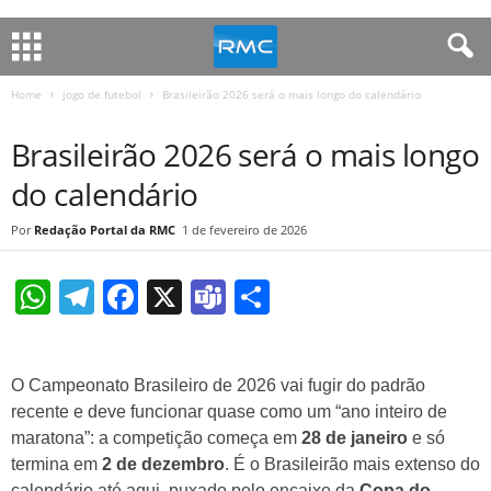
Home
jogo de futebol
Brasileirão 2026 será o mais longo do calendário
JOGO DE FUTEBOL
Brasileirão 2026 será o mais longo
do calendário
Redação Portal da RMC
1 de fevereiro de 2026
W
T
F
X
T
S
h
el
a
e
h
at
e
c
a
ar
O Campeonato Brasileiro de 2026 vai fugir do padrão
s
gr
e
m
e
recente e deve funcionar quase como um “ano inteiro de
A
a
b
s
maratona”: a competição começa em
28 de janeiro
e só
p
m
o
termina em
2 de dezembro
. É o Brasileirão mais extenso do
calendário até aqui, puxado pelo encaixe da
Copa do