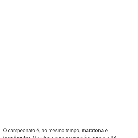
O campeonato é, ao mesmo tempo,
maratona
e
termômetro
. Maratona porque ninguém aguenta 38