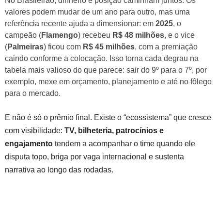
No Brasileirão, dinheiro e posição caminham juntos. Os
valores podem mudar de um ano para outro, mas uma
referência recente ajuda a dimensionar: em
2025
, o
campeão (
Flamengo
) recebeu
R$ 48 milhões
, e o vice
(
Palmeiras
) ficou com
R$ 45 milhões
, com a premiação
caindo conforme a colocação. Isso torna cada degrau na
tabela mais valioso do que parece: sair do 9º para o 7º, por
exemplo, mexe em orçamento, planejamento e até no fôlego
para o mercado.
E não é só o prêmio final. Existe o “ecossistema” que cresce
com visibilidade:
TV, bilheteria, patrocínios e
engajamento
tendem a acompanhar o time quando ele
disputa topo, briga por vaga internacional e sustenta
narrativa ao longo das rodadas.