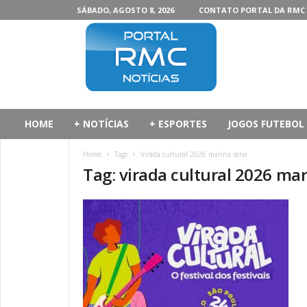
SÁBADO, AGOSTO 8, 2026
CONTATO PORTAL DA RMC
P
o
r
t
a
l
d
HOME
+ NOTÍCIAS
+ ESPORTES
JOGOS FUTEBOL
a
R
Home
Tags
Virada cultural 2026 marina sena
M
Tag: virada cultural 2026 ma
C