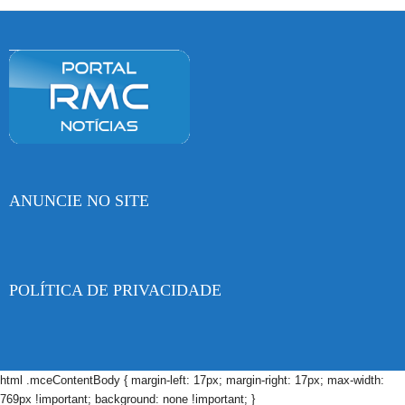
ANUNCIE NO SITE
POLÍTICA DE PRIVACIDADE
html .mceContentBody { margin-left: 17px; margin-right: 17px; max-width:
769px !important; background: none !important; }