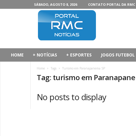
SÁBADO, AGOSTO 8, 2026
CONTATO PORTAL DA RMC
P
o
r
t
a
l
d
HOME
+ NOTÍCIAS
+ ESPORTES
JOGOS FUTEBOL
a
R
Home
Tags
Turismo em Paranapanema SP
M
Tag: turismo em Paranapan
C
No posts to display