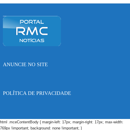
ANUNCIE NO SITE
POLÍTICA DE PRIVACIDADE
html .mceContentBody { margin-left: 17px; margin-right: 17px; max-width:
769px !important; background: none !important; }