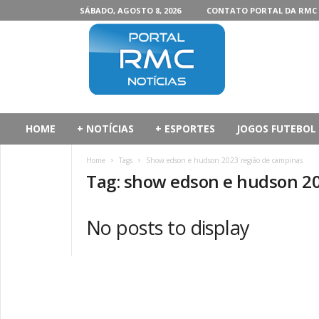
SÁBADO, AGOSTO 8, 2026
CONTATO PORTAL DA RMC
P
o
r
t
a
l
d
HOME
+ NOTÍCIAS
+ ESPORTES
JOGOS FUTEBOL
a
R
Home
Tags
Show edson e hudson 2023 região de campinas
M
Tag: show edson e hudson 20
C
No posts to display