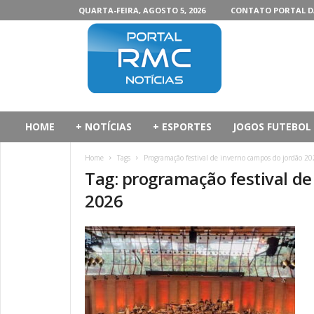
QUARTA-FEIRA, AGOSTO 5, 2026
CONTATO PORTAL D
P
o
r
t
a
l
d
HOME
+ NOTÍCIAS
+ ESPORTES
JOGOS FUTEBOL
a
R
Home
Tags
Programação festival de inverno campos do jordão 2
M
Tag: programação festival de
C
2026