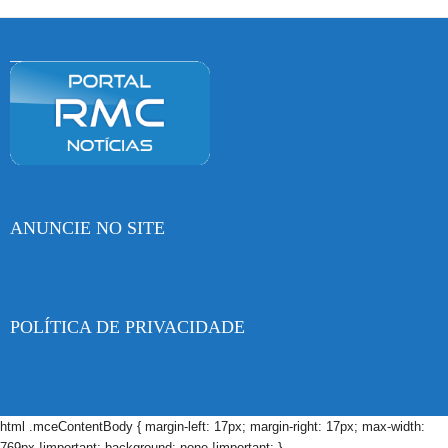
ANUNCIE NO SITE
POLÍTICA DE PRIVACIDADE
html .mceContentBody { margin-left: 17px; margin-right: 17px; max-width:
769px !important; background: none !important; }