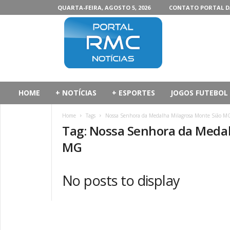
QUARTA-FEIRA, AGOSTO 5, 2026
CONTATO PORTAL D
P
o
r
t
a
l
d
HOME
+ NOTÍCIAS
+ ESPORTES
JOGOS FUTEBOL
a
R
Home
Tags
Nossa Senhora da Medalha Milagrosa Monte Sião M
M
Tag: Nossa Senhora da Medal
C
MG
No posts to display