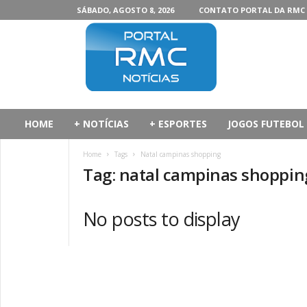
SÁBADO, AGOSTO 8, 2026
CONTATO PORTAL DA RMC
P
o
r
t
a
l
d
HOME
+ NOTÍCIAS
+ ESPORTES
JOGOS FUTEBOL
a
R
Home
Tags
Natal campinas shopping
M
Tag: natal campinas shoppin
C
No posts to display