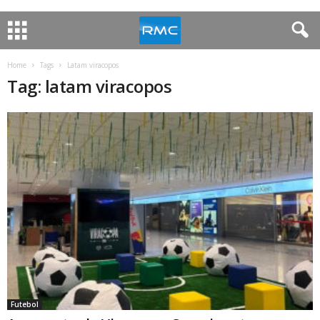
Home
Tags
Latam viracopos
Tag: latam viracopos
Futebol