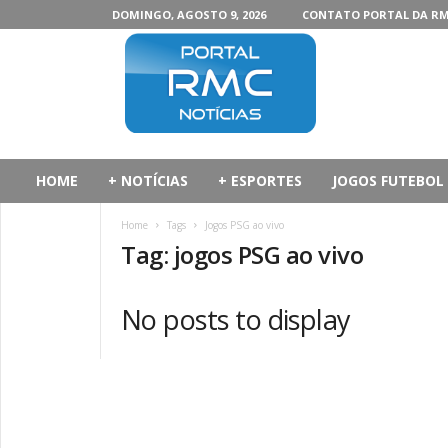
DOMINGO, AGOSTO 9, 2026
CONTATO PORTAL DA R
P
o
r
t
a
l
d
HOME
+ NOTÍCIAS
+ ESPORTES
JOGOS FUTEBOL
a
R
Home
Tags
Jogos PSG ao vivo
M
Tag: jogos PSG ao vivo
C
No posts to display