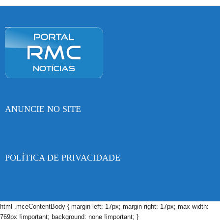
ANUNCIE NO SITE
POLÍTICA DE PRIVACIDADE
html .mceContentBody { margin-left: 17px; margin-right: 17px; max-width:
769px !important; background: none !important; }