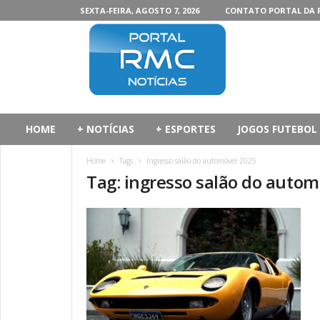
SEXTA-FEIRA, AGOSTO 7, 2026
CONTATO PORTAL DA 
P
o
r
t
a
l
d
HOME
+ NOTÍCIAS
+ ESPORTES
JOGOS FUTEBOL
a
R
Home
Tags
Ingresso salão do automóvel 2025
M
Tag: ingresso salão do autom
C