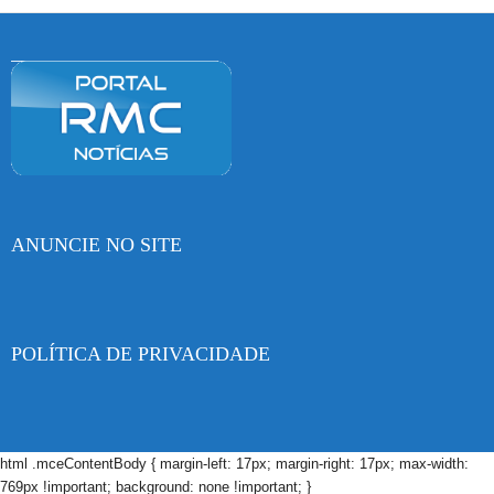
ANUNCIE NO SITE
POLÍTICA DE PRIVACIDADE
html .mceContentBody { margin-left: 17px; margin-right: 17px; max-width:
769px !important; background: none !important; }