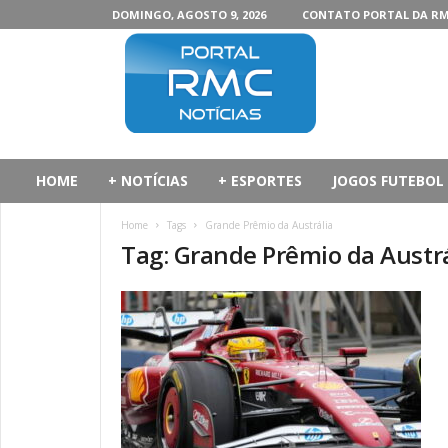
DOMINGO, AGOSTO 9, 2026
CONTATO PORTAL DA R
P
o
r
t
a
l
d
HOME
+ NOTÍCIAS
+ ESPORTES
JOGOS FUTEBOL
a
R
Home
Tags
Grande Prêmio da Austrália
M
Tag: Grande Prêmio da Austrá
C