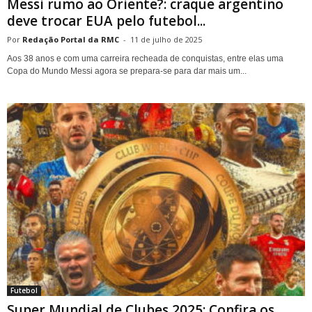
Messi rumo ao Oriente?: craque argentino
deve trocar EUA pelo futebol...
Redação Portal da RMC
-
11 de julho de 2025
Aos 38 anos e com uma carreira recheada de conquistas, entre elas uma
Copa do Mundo Messi agora se prepara-se para dar mais um...
Futebol
Super Mundial de Clubes 2025: Confira os