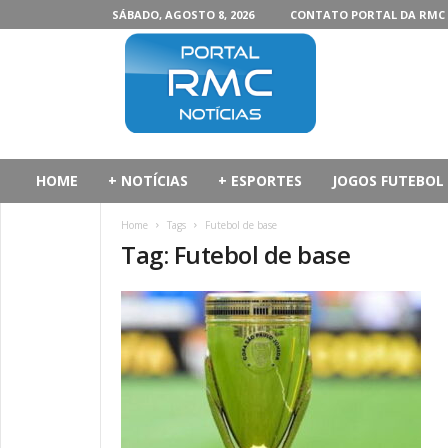
SÁBADO, AGOSTO 8, 2026
CONTATO PORTAL DA RMC
P
o
r
t
a
l
d
HOME
+ NOTÍCIAS
+ ESPORTES
JOGOS FUTEBOL
a
R
Home
Tags
Futebol de base
M
Tag: Futebol de base
C