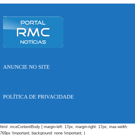
ANUNCIE NO SITE
POLÍTICA DE PRIVACIDADE
html .mceContentBody { margin-left: 17px; margin-right: 17px; max-width:
769px !important; background: none !important; }