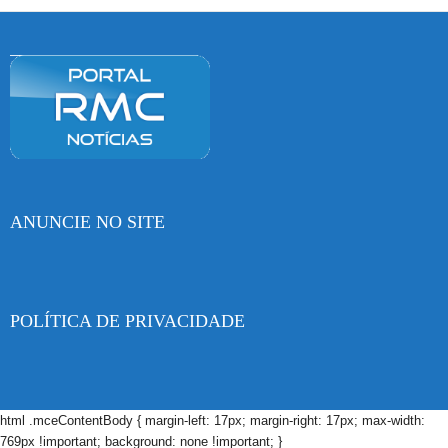
ANUNCIE NO SITE
POLÍTICA DE PRIVACIDADE
html .mceContentBody { margin-left: 17px; margin-right: 17px; max-width:
769px !important; background: none !important; }