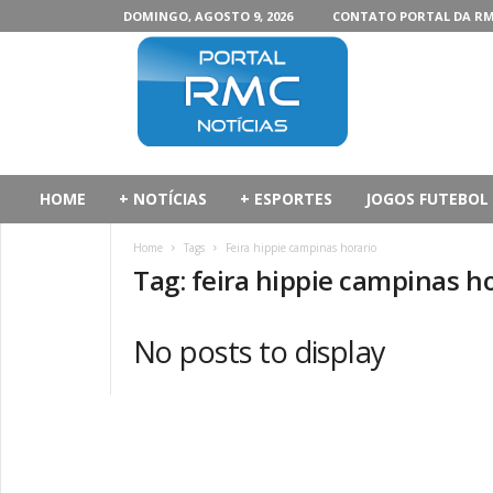
DOMINGO, AGOSTO 9, 2026
CONTATO PORTAL DA R
P
o
r
t
a
l
d
HOME
+ NOTÍCIAS
+ ESPORTES
JOGOS FUTEBOL
a
R
Home
Tags
Feira hippie campinas horario
M
Tag: feira hippie campinas h
C
No posts to display