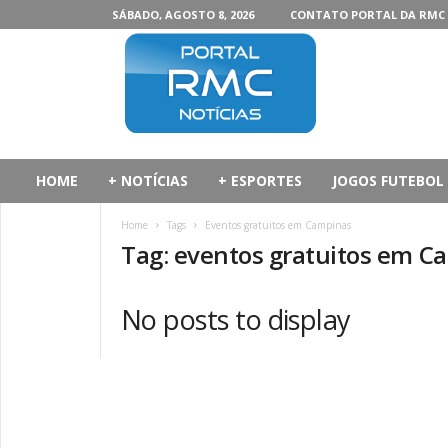
SÁBADO, AGOSTO 8, 2026
CONTATO PORTAL DA RMC
P
o
r
t
a
l
d
HOME
+ NOTÍCIAS
+ ESPORTES
JOGOS FUTEBOL
a
R
Home
Tags
Eventos gratuitos em Campinas
M
Tag: eventos gratuitos em C
C
No posts to display