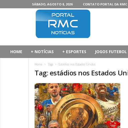
SÁBADO, AGOSTO 8, 2026
CONTATO PORTAL DA RMC
P
o
r
t
a
l
d
HOME
+ NOTÍCIAS
+ ESPORTES
JOGOS FUTEBOL
a
R
Home
Tags
Estádios nos Estados Unidos
M
Tag: estádios nos Estados Un
C