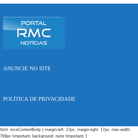
ANUNCIE NO SITE
POLÍTICA DE PRIVACIDADE
html .mceContentBody { margin-left: 17px; margin-right: 17px; max-width:
769px !important; background: none !important; }