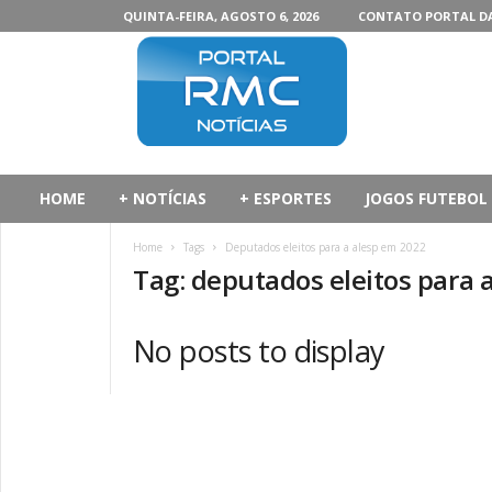
QUINTA-FEIRA, AGOSTO 6, 2026
CONTATO PORTAL D
P
o
r
t
a
l
d
HOME
+ NOTÍCIAS
+ ESPORTES
JOGOS FUTEBOL
a
R
Home
Tags
Deputados eleitos para a alesp em 2022
M
Tag: deputados eleitos para 
C
No posts to display