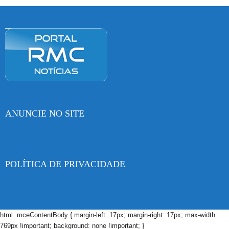
ANUNCIE NO SITE
POLÍTICA DE PRIVACIDADE
html .mceContentBody { margin-left: 17px; margin-right: 17px; max-width:
769px !important; background: none !important; }