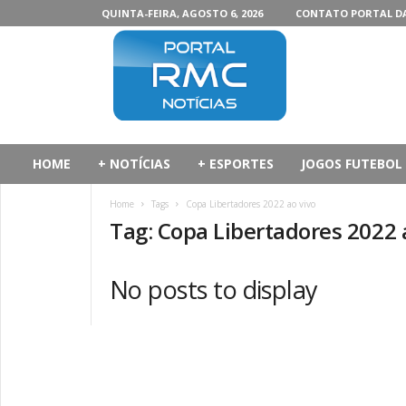
QUINTA-FEIRA, AGOSTO 6, 2026
CONTATO PORTAL D
P
o
r
t
a
l
d
HOME
+ NOTÍCIAS
+ ESPORTES
JOGOS FUTEBOL
a
R
Home
Tags
Copa Libertadores 2022 ao vivo
M
Tag: Copa Libertadores 2022 
C
No posts to display