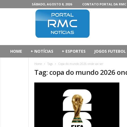
SÁBADO, AGOSTO 8, 2026
CONTATO PORTAL DA RMC
P
o
r
t
a
l
d
HOME
+ NOTÍCIAS
+ ESPORTES
JOGOS FUTEBOL
a
R
Home
Tags
Copa do mundo 2026 onde vai ser
M
Tag: copa do mundo 2026 ond
C