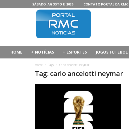
SÁBADO, AGOSTO 8, 2026
CONTATO PORTAL DA RMC
P
o
r
t
a
l
d
HOME
+ NOTÍCIAS
+ ESPORTES
JOGOS FUTEBOL
a
R
Home
Tags
Carlo ancelotti neymar
M
Tag: carlo ancelotti neymar
C