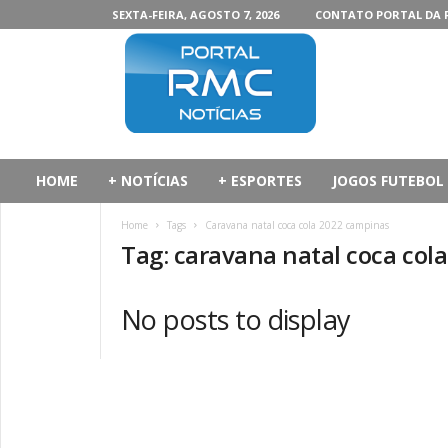
SEXTA-FEIRA, AGOSTO 7, 2026
CONTATO PORTAL DA 
P
o
r
t
a
l
d
HOME
+ NOTÍCIAS
+ ESPORTES
JOGOS FUTEBOL
a
R
Home
Tags
Caravana natal coca cola 2022 campinas
M
Tag: caravana natal coca col
C
No posts to display