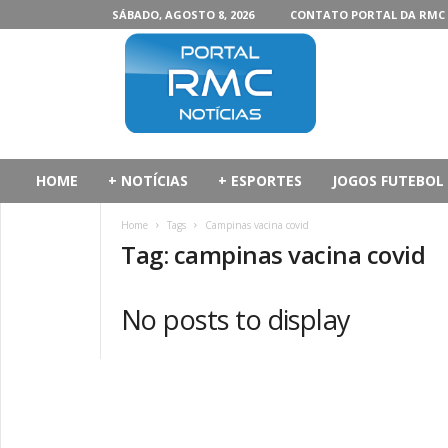
SÁBADO, AGOSTO 8, 2026
CONTATO PORTAL DA RMC
P
o
r
t
a
l
d
HOME
+ NOTÍCIAS
+ ESPORTES
JOGOS FUTEBOL
a
R
Home
Tags
Campinas vacina covid
M
Tag: campinas vacina covid
C
No posts to display