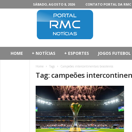
SÁBADO, AGOSTO 8, 2026
CONTATO PORTAL DA RMC
P
o
r
t
a
l
d
HOME
+ NOTÍCIAS
+ ESPORTES
JOGOS FUTEBOL
a
R
Home
Tags
Campeões intercontinentais brasileiros
M
Tag: campeões intercontinent
C