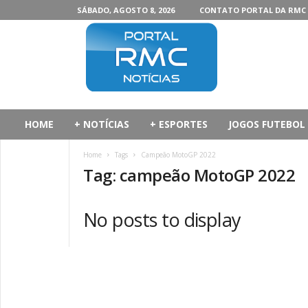
SÁBADO, AGOSTO 8, 2026
CONTATO PORTAL DA RMC
P
o
r
t
a
l
d
HOME
+ NOTÍCIAS
+ ESPORTES
JOGOS FUTEBOL
a
R
Home
Tags
Campeão MotoGP 2022
M
Tag: campeão MotoGP 2022
C
No posts to display