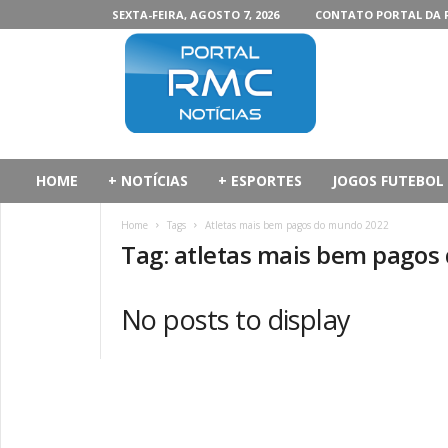
SEXTA-FEIRA, AGOSTO 7, 2026
CONTATO PORTAL DA 
P
o
r
t
a
l
d
HOME
+ NOTÍCIAS
+ ESPORTES
JOGOS FUTEBOL
a
R
Home
Tags
Atletas mais bem pagos do mundo 2022
M
Tag: atletas mais bem pago
C
No posts to display