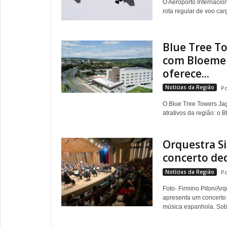
O Aeroporto Internaci
rota regular de voo carg
Blue Tree To
com Bloemen
oferece...
Notícias da Região
O Blue Tree Towers Jag
atrativos da região: o
Orquestra S
concerto de
Notícias da Região
Foto- Firmino Piton/Ar
apresenta um concerto 
música espanhola. Sob 