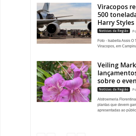
Viracopos r
500 tonelad
Harry Styles
Notícias da Região
Foto - Isabella Assis O
Viracopos, em Campinas
Veiling Mark
lançamentos 
sobre o eve
Notícias da Região
Alstroemeria Florentina
plantas que devem gan
apresentadas ao públic