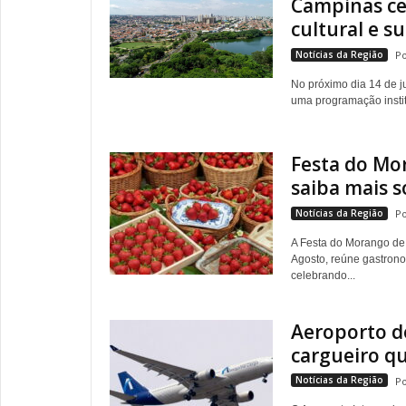
Campinas ce
cultural e s
Notícias da Região
No próximo dia 14 de 
uma programação instituc
Festa do Mo
saiba mais s
Notícias da Região
A Festa do Morango de 
Agosto, reúne gastronom
celebrando...
Aeroporto d
cargueiro que
Notícias da Região