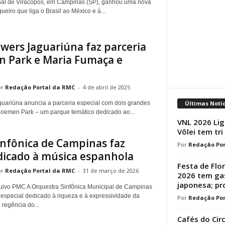
onal de Viracopos, em Campinas (SP), ganhou uma nova
ueiro que liga o Brasil ao México e à...
wers Jaguariúna faz parceria
 Park e Maria Fumaça e
Redação Portal da RMC
-
4 de abril de 2025
Últimas Notí
uariúna anuncia a parceria especial com dois grandes
 Bloemen Park – um parque temático dedicado ao...
VNL 2026 Lig
Vôlei tem tri
infônica de Campinas faz
Redação Por
dicado à música espanhola
Festa de Flo
Redação Portal da RMC
-
31 de março de 2026
2026 tem ga
japonesa; p
quivo PMC A Orquestra Sinfônica Municipal de Campinas
especial dedicado à riqueza e à expressividade da
Redação Por
regência do...
Cafés do Cir