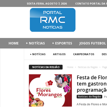
SEXTA-FEIRA, AGOSTO 7, 2026
CONTATO PORTAL DA 
P
o
r
t
a
l
d
HOME
+ NOTÍCIAS
+ ESPORTES
JOGOS FUTEBOL
a
R
+ NOTÍCIAS
ARTIGOS
CAMPEONATOS
DE
M
C
NOTÍCIAS DA REGIÃO
Home
Notícias da Região
Pag
Festa de Flo
tem gastron
programação
Notícias da Região
A Festa de Flores e Mo