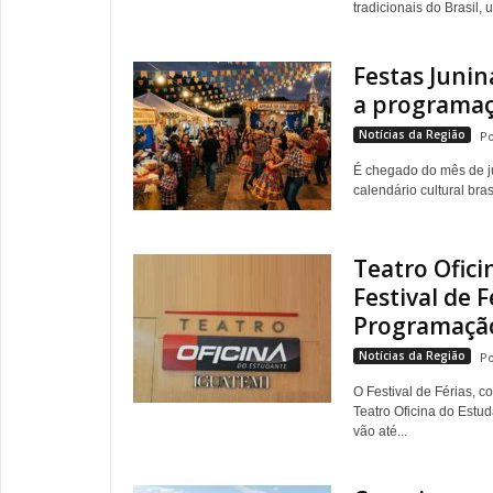
tradicionais do Brasil, u
Festas Juni
a programa
Notícias da Região
É chegado do mês de j
calendário cultural br
Teatro Ofic
Festival de F
Programaçã
Notícias da Região
O Festival de Férias, c
Teatro Oficina do Estud
vão até...